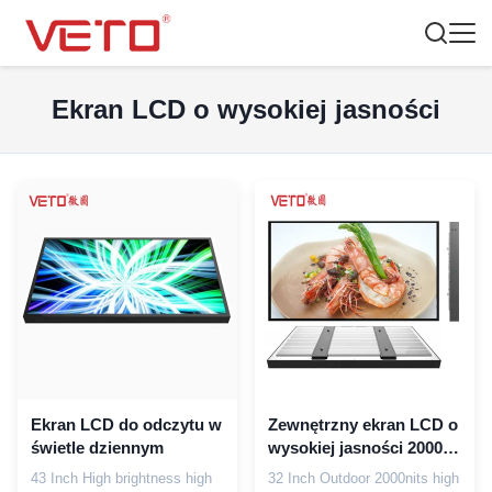
Ekran LCD o wysokiej jasności
Ekran LCD do odczytu w
Zewnętrzny ekran LCD o
świetle dziennym
wysokiej jasności 2000
Cd / M2 High Definition
43 Inch High brightness high
32 Inch Outdoor 2000nits high