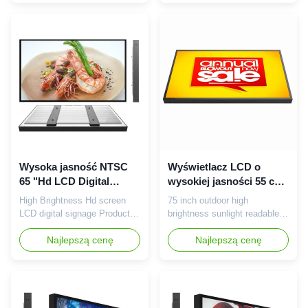
dept , every department has
toughened structure 2 Direct
strict quality standard . 2. We
light shining mode, excellent
are totally factory on China,
compatibility, can be full size,
have more advantages about
full vendor compatibility. 3
cost, quality, lead time , could
With metal structure, with the
be 100% supportive ...
use of ...
Wysoka jasność NTSC
Wyświetlacz LCD o
65 "Hd LCD Digital
wysokiej jasności 55 cali
Signage 2000cd / m2
3840 × 2160
High Brightness Hd screen
75 inch outdoor high
LCD digital signage Product
brightness sunlight readable
features: 1 Patented structure
TFT LCD panel Tips: Our
design, with excellent heat
Najlepszą cenę
company does not sell TVs,
Najlepszą cenę
dissipation performance and
nor does the factory produce
toughened structure 2 Direct
TVs. The main products are
light shining mode, excellent
commercial advertising player.
compatibility, can be full size,
75 inch high brightness LCD
full vendor compatibility. 3
screen specification: Panel