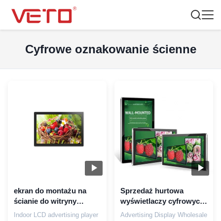
Cyfrowe oznakowanie ścienne
ekran do montażu na
Sprzedaż hurtowa
ścianie do witryny
wyświetlaczy cyfrowych
sklepowej
Android ODM/OEM
Indoor LCD advertising player
Advertising Display Wholesale