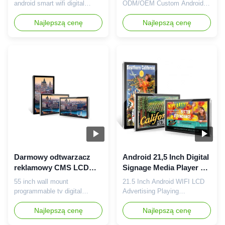
android smart wifi digital
ODM/OEM Custom Android
picture frame wall mount
Digital Display LCD Screen for
screen for shop window lcd
Najlepszą cenę
Supermarket Retail Stores
Najlepszą cenę
display Characteristical: 1.
VETO can produce 15-84 inch
Full New LG or Samsung (
wall-mounted query kiosk,
Made in Korea) A Grade
which is widely used in self-
Standard LCD Panel, good
service enquiries and
quality panel to make sure
business operations in
good quality and long life . 2.
shopping malls, hospitals,
Support 10 points IR touch...
banks, elevator,airports and
other ...
Darmowy odtwarzacz
Android 21,5 Inch Digital
reklamowy CMS LCD
Signage Media Player dla
Digital Signage
marketingu
55 inch wall mount
21.5 Inch Android WIFI LCD
programmable tv digital
Advertising Playing
signage video counter
Equipment Wall Mounted
ultrathin lcd display VETO
Najlepszą cenę
Touch Display Screen For
Najlepszą cenę
can produce 15-84 inch wall-
Marketing Product