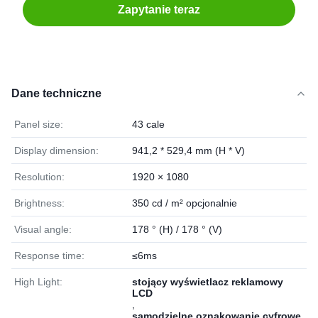
Zapytanie teraz
Dane techniczne
Panel size:
43 cale
Display dimension:
941,2 * 529,4 mm (H * V)
Resolution:
1920 × 1080
Brightness:
350 cd / m² opcjonalnie
Visual angle:
178 ° (H) / 178 ° (V)
Response time:
≤6ms
High Light:
stojący wyświetlacz reklamowy
LCD
,
samodzielne oznakowanie cyfrowe