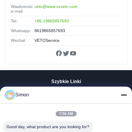
Wiadomość
veto@www.szveto.com
e-mail:
Tel.:
+86-19865857693
Whatsapp:
8619865857693
Wechat:
VETOService
Szybkie Linki
Dom
Simon
Produkty
Filmy
7:56 AM
O Nas
Wycieczka Po Fabryce
Good day, what product are you looking for?
Kontrola Jakości