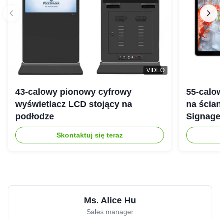
VIDEO
43-calowy pionowy cyfrowy
55-calo
wyświetlacz LCD stojący na
na ścian
podłodze
Signage
Android
Skontaktuj się teraz
Ms. Alice Hu
Sales manager