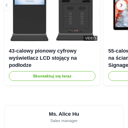
VIDEO
43-calowy pionowy cyfrowy
55-calo
wyświetlacz LCD stojący na
na ścian
podłodze
Signage
Android
Skontaktuj się teraz
Ms. Alice Hu
Sales manager