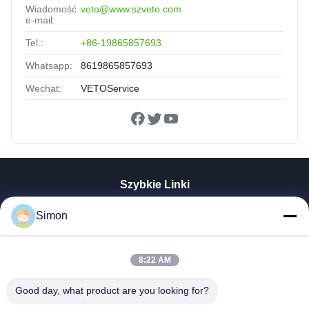
Wiadomość
veto@www.szveto.com
e-mail:
Tel.:
+86-19865857693
Whatsapp:
8619865857693
Wechat:
VETOService
Szybkie Linki
Dom
Simon
Produkty
Filmy
8:22 AM
O Nas
Wycieczka Po Fabryce
Good day, what product are you looking for?
Kontrola Jakości