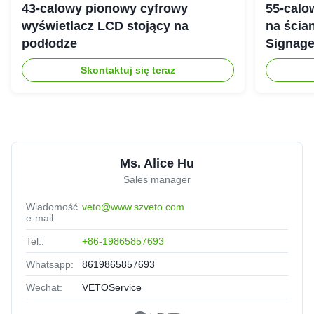
43-calowy pionowy cyfrowy
55-calo
wyświetlacz LCD stojący na
na ścian
podłodze
Signage
Android
Skontaktuj się teraz
Ms. Alice Hu
Sales manager
Wiadomość
veto@www.szveto.com
e-mail:
Tel.:
+86-19865857693
Whatsapp:
8619865857693
Wechat:
VETOService