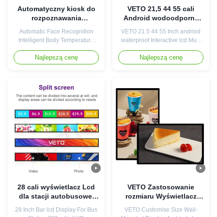
Automatyczny kiosk do
VETO 21,5 44 55 cali
rozpoznawania
Android wodoodporny
temperatury 0,7 m 8
interaktywny LCD Multi
Automatic Face Recognition
VETO 21.5 44 55 Inch andriod
"DC12V
Smart Coffee Table ekran
Intelligent Body Temperature
waterproof Interactive lcd Multi
dotykowy
Kiosk Product Features: Product
smart coffee table Touch Screen
Najlepszą cenę
Najlepszą cenę
Features: Built-in non-contact
21.5 inch touch screen
high-precision thermal imaging
specification: Spec of Panel
module + live detection in one
Type of Panel 21.5”LCD Panel
Temperature detection
Display size(mm)
accuracy ± 0.3 ℃ Support
476.64*268.11mm(H*V) Show
body temperature detection
Ratio 16:9 Backlight WLED
Support mask detection, check
Resolution 1920*1080 COLOR
whether the ...
16.7M Brightness 250cd/m2 ...
28 cali wyświetlacz Lcd
VETO Zastosowanie
dla stacji autobusowej
rozmiaru Wyświetlacz
700 cd/m2 HD gracz
ścienny Androidy LCD
28 Inch Bar lcd Display For Bus
VETO Customise Size Wall-
reklamowy
Digital Signage Reklamy