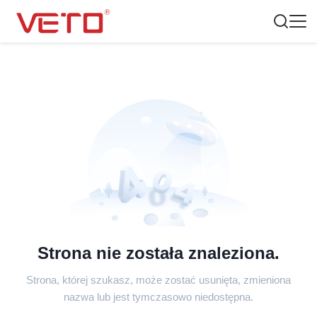
Strona nie została znaleziona.
Strona, której szukasz, może zostać usunięta, zmieniona
nazwa lub jest tymczasowo niedostępna.