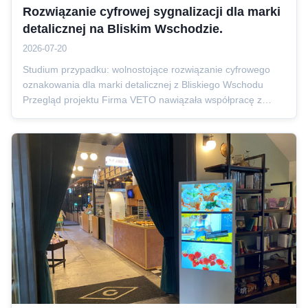
Rozwiązanie cyfrowej sygnalizacji dla marki
detalicznej na Bliskim Wschodzie.
2026-07-20
Studium przypadku: wolnostojące rozwiązanie cyfrowego
oznakowania dla marki detalicznej z Bliskiego Wschodu
Przegląd projektu Firma VETO nawiązała współpracę z
wiodącą marką detaliczną z siedzibą w Zjednoczonych
Emiratach Arabskich, aby przekształcić ich strategię
reklamową w sklepach. Klient, zarz...